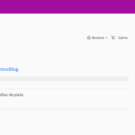
le flor de loto y detalles de plata
Acceso
Carro
regar al Carro
Comprar ahora
oritos
ntos
Blog
s
litas de plata