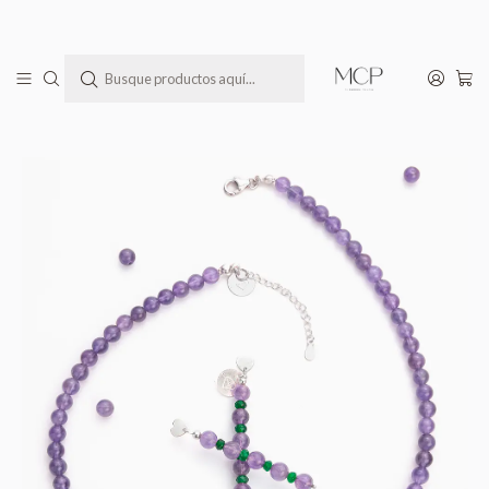
Todas las joyas MCP llegan a tu casa en una bella cajita lista para regalar(te)
Inicio
Todos los Productos
Conjunto de piedras amatista y ágatas verde