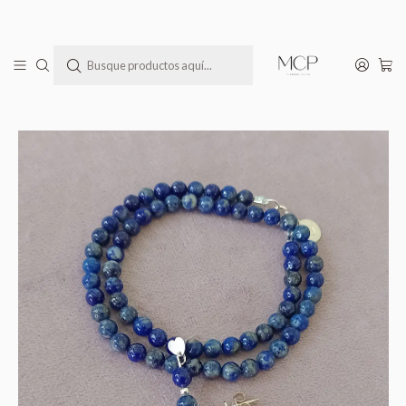
Todas las joyas MCP llegan a tu casa en una bella cajita lista para regalar(te)
Inicio
Todos los Productos
Conjunto de collar y aros de piedras lapislázuli