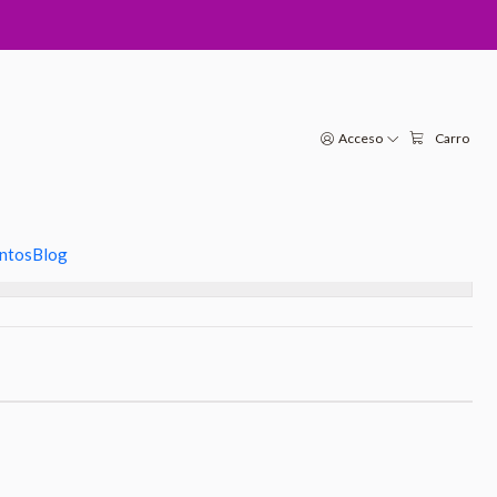
regulable con piedras citrino
Acceso
Carro
regar al Carro
Comprar ahora
oritos
ntos
Blog
s
o