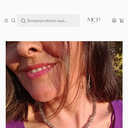
Todas las joyas MCP llegan a tu casa en una bella cajita lista para regalar(te)
Inicio
Todos los Productos
Collar de piedras labradorita facetada