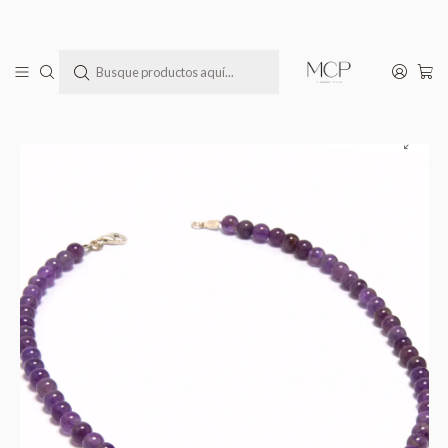
Todas las joyas MCP llegan a tu casa en una bella cajita lista para regalar(te)
Inicio
Todos los Productos
Collar de piedras amatista y mano de Fátima de plata