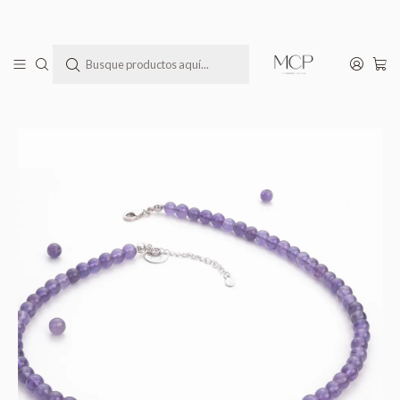
Todas las joyas MCP llegan a tu casa en una bella cajita lista para regalar(te)
Inicio
Todos los Productos
Collar de piedras amatista