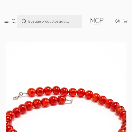
Todas las joyas MCP llegan a tu casa en una bella cajita lista para regalar(te)
Inicio
Todos los Productos
Collar de piedras ágata cornalina