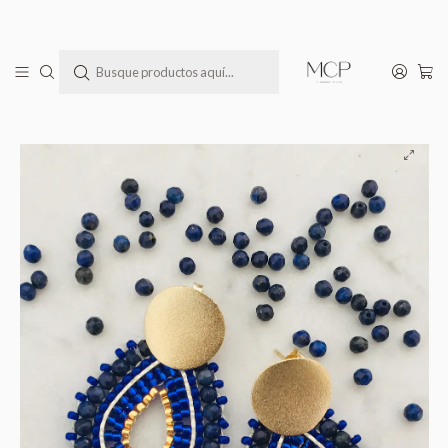
Todas las joyas MCP llegan a tu casa en una bella cajita lista para regalar(te)
Inicio
Todos los Productos
Aros tejidos a mano con delicas, rocailles Miyuki y piedras lapislázuli en su
contorno